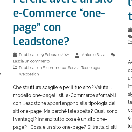
e-Commerce “one-
t
page” con
Leadstone?
Pubblicato il
9 Febbraio 2021
Antonio Favia
Lascia un commento
A
Pubblicato in
E-commerce
,
Servizi
,
Tecnologia
,
c
o
Webdesign
u
i
Che struttura scegliere per il tuo sito? Valuta il
s
modello one-page! I siti e-Commerce sfornabili
te
con Leadstone appartengono alla tipologia dei
c
siti one-page. Ma perché tale scelta? Quali sono
è
i vantaggi? Innanzitutto cosa è un sito one-
lu
page? Cosa è un sito one-page? Si tratta di siti