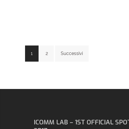
Navigazione
1
2
Successivi
articoli
ICOMM LAB – 1ST OFFICIAL SPO