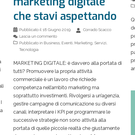
marketing digitale
che stavi aspettando
Q
de
Pubblicato il
18 Giugno 2019
Corrado Scacco
p
Lascia un commento
Pubblicato in
Business
,
Eventi
,
Marketing
,
Servizi
,
p
Tecnologia
p
p
a
MARKETING DIGITALE: è davvero alla portata di
am
i
tutti? Promuovere la propria attività
commerciale è un lavoro che richiede
li
competenza nell’ambito marketing ma
soprattutto investimenti. Rivolgersi a un’agenzia,
I
gestire campagne di comunicazione su diversi
ha
canali, interpretare i KPI per programmare le
successive strategie non sono attività alla
portata di quelle piccole realtà che giustamente