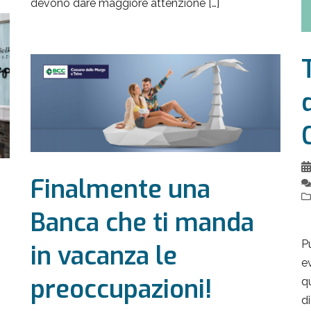
devono dare maggiore attenzione […]
Finalmente una
Banca che ti manda
P
in vacanza le
e
preoccupazioni!
q
d