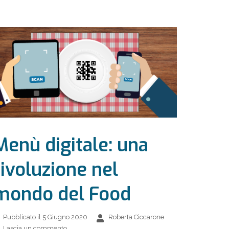
Menù digitale: una
rivoluzione nel
mondo del Food
Pubblicato il
5 Giugno 2020
Roberta Ciccarone
Lascia un commento