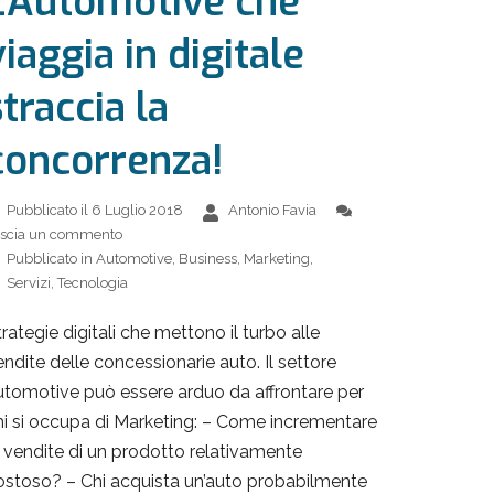
L’Automotive che
viaggia in digitale
straccia la
concorrenza!
Pubblicato il
6 Luglio 2018
Antonio Favia
scia un commento
Pubblicato in
Automotive
,
Business
,
Marketing
,
Servizi
,
Tecnologia
rategie digitali che mettono il turbo alle
endite delle concessionarie auto. Il settore
utomotive può essere arduo da affrontare per
hi si occupa di Marketing: – Come incrementare
e vendite di un prodotto relativamente
ostoso? – Chi acquista un’auto probabilmente