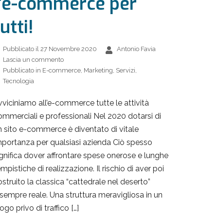
l’e-commerce per
utti!
Pubblicato il
27 Novembre 2020
Antonio Favia
Lascia un commento
Pubblicato in
E-commerce
,
Marketing
,
Servizi
,
Tecnologia
vviciniamo all’e-commerce tutte le attività
ommerciali e professionali Nel 2020 dotarsi di
n sito e-commerce è diventato di vitale
mportanza per qualsiasi azienda Ciò spesso
ignifica dover affrontare spese onerose e lunghe
mpistiche di realizzazione. Il rischio di aver poi
ostruito la classica “cattedrale nel deserto”
 sempre reale. Una struttura meravigliosa in un
ogo privo di traffico […]