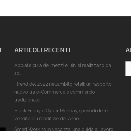
T
ARTICOLI RECENTI
A
Ar
Abbiate cura dei mezzi e i fini si realizzano da
soli.
I trend del 2022 nell’ambito retail: un rapporto
nuovo tra e-Commerce e commercio
tradizionale
Black Friday e Cyber Monday, i periodi delle
vendite più redditizie dell’anno.
Smart Working in vacanza: una guida al lavoro